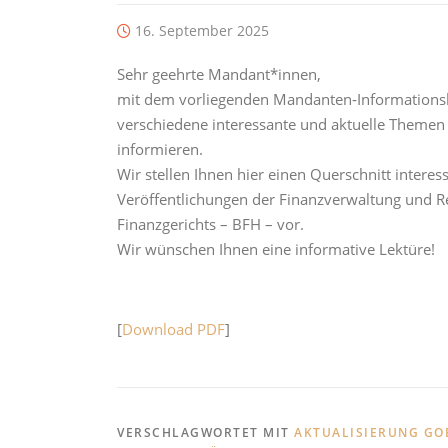
16. September 2025
Sehr geehrte Mandant*innen,
mit dem vorliegenden Mandanten‐Informationsb
verschiedene interessante und aktuelle Themen
informieren.
Wir
stellen
Ihnen
hier
einen
Querschnitt
interes
Veröffentlichungen
der
Finanzverwaltung
und
R
Finanzgerichts
–
BFH
–
vor.
Wir
wünschen
Ihnen
eine
informative
Lektüre!
[
Download PDF
]
VERSCHLAGWORTET MIT
AKTUALISIERUNG GO