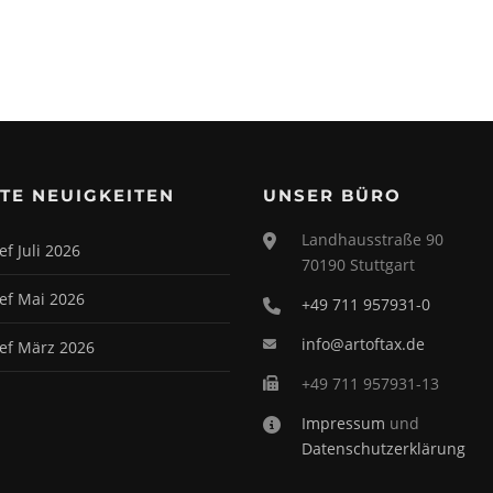
TE NEUIGKEITEN
UNSER BÜRO
Landhausstraße 90
ef Juli 2026
70190 Stuttgart
ief Mai 2026
+49 711 957931-0
info@artoftax.de
ief März 2026
+49 711 957931-13
Impressum
und
Datenschutzerklärung