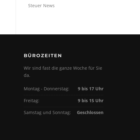
Steuer News
BÜROZEITEN
Wir sind fast die ganze Woche für Sie
da.
Montag - Donnerstag:
9 bis 17 Uhr
Freitag:
9 bis 15 Uhr
Samstag und Sonntag:
Geschlossen