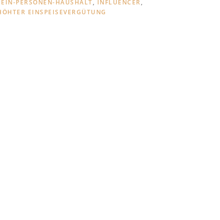
,
EIN-PERSONEN-HAUSHALT
,
INFLUENCER
,
ÖHTER EINSPEISEVERGÜTUNG